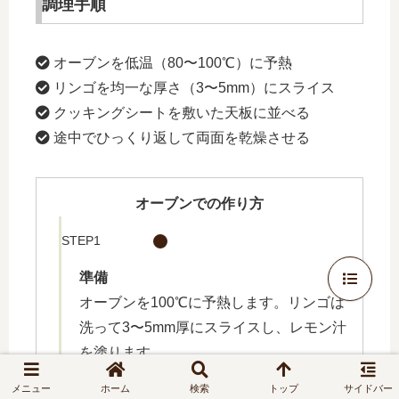
調理手順
オーブンを低温（80〜100℃）に予熱
リンゴを均一な厚さ（3〜5mm）にスライス
クッキングシートを敷いた天板に並べる
途中でひっくり返して両面を乾燥させる
オーブンでの作り方
STEP1
準備
オーブンを100℃に予熱します。リンゴは
洗って3〜5mm厚にスライスし、レモン汁
を塗ります。
STEP2
メニュー
ホーム
検索
トップ
サイドバー