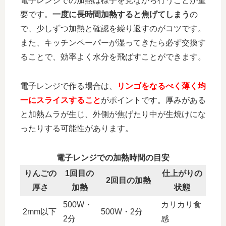
電子レンジでの加熱は様子を見ながら行うことが重
要です。
一度に長時間加熱すると焦げてしまう
の
で、少しずつ加熱と確認を繰り返すのがコツです。
また、
キッチンペーパーが湿ってきたら必ず交換す
る
ことで、効率よく水分を飛ばすことができます。
電子レンジで作る場合は、
リンゴをなるべく薄く均
一にスライスすること
がポイントです。厚みがある
と加熱ムラが生じ、外側が焦げたり中が生焼けにな
ったりする可能性があります。
電子レンジでの加熱時間の目安
りんごの
1回目の
仕上がりの
2回目の加熱
厚さ
加熱
状態
500W・
カリカリ食
2mm以下
500W・2分
2分
感