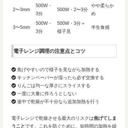
500W・
やや柔らか
2〜3mm
500W・2〜3分
3分
め
500W・
500W・3分＋
3〜5mm
半生食感
3分
様子見
電子レンジ調理の注意点とコツ
焦げやすいので様子を見ながら加熱する
キッチンペーパーが湿ったら必ず交換する
りんごは均一な厚さにスライスする
一度に大量に作ろうとしない
途中で乾燥が不十分なら追加加熱を行う
電子レンジで乾燥させる最大のリスクは
焦げてしま
うこと
です。これを防ぐために、
短時間の加熱を繰