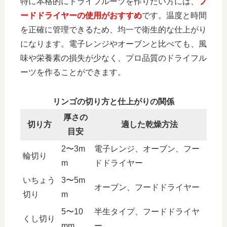
特に本格的にドライフルーツを作りたい方には、
フ
ードドライヤーの使用がおすすめ
です。温度と時間
を正確に管理できるため、均一で衛生的な仕上がり
になります。電子レンジやオーブンと比べても、風
味や栄養素の損失が少なく、プロ品質のドライフル
ーツを作ることができます。
リンゴの切り方と仕上がりの関係
厚さの
切り方
適した乾燥方法
目安
2〜3m
電子レンジ、オーブン、フー
輪切り
m
ドドライヤー
いちょう
3〜5m
オーブン、フードドライヤー
切り
m
5〜10
半生タイプ、フードドライヤ
くし切り
mm
ー