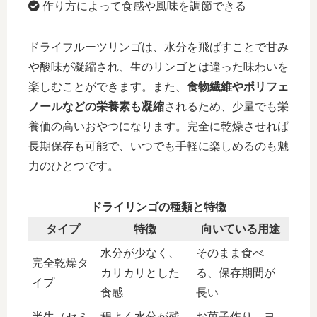
作り方によって食感や風味を調節できる
ドライフルーツリンゴは、水分を飛ばすことで甘み
や酸味が凝縮され、生のリンゴとは違った味わいを
楽しむことができます。また、
食物繊維やポリフェ
ノールなどの栄養素も凝縮
されるため、少量でも栄
養価の高いおやつになります。完全に乾燥させれば
長期保存も可能で、いつでも手軽に楽しめるのも魅
力のひとつです。
ドライリンゴの種類と特徴
タイプ
特徴
向いている用途
水分が少なく、
そのまま食べ
完全乾燥タ
カリカリとした
る、保存期間が
イプ
食感
長い
半生（セミ
程よく水分が残
お菓子作り、ヨ