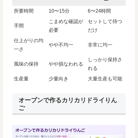
ー
所要時間
10〜15分
6〜24時間
こまめな確認が
セットして待つ
手間
必要
だけ
仕上がりの均
やや不均一
非常に均一
一さ
しっかり保持さ
風味の保持
やや損なわれる
れる
生産量
少量向き
大量生産も可能
オーブンで作るカリカリドライりん
ご