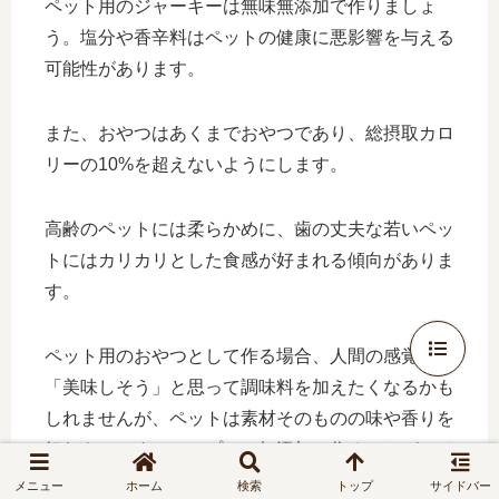
ペット用のジャーキーは無味無添加で作りましょ
う。塩分や香辛料はペットの健康に悪影響を与える
可能性があります。
また、おやつはあくまでおやつであり、総摂取カロ
リーの10%を超えないようにします。
高齢のペットには柔らかめに、歯の丈夫な若いペッ
トにはカリカリとした食感が好まれる傾向がありま
す。
ペット用のおやつとして作る場合、人間の感覚で
「美味しそう」と思って調味料を加えたくなるかも
しれませんが、ペットは素材そのものの味や香りを
好むものです。シンプルに無添加で作ることが、ペ
ットの健康と安全を守る最善の方法です。
メニュー
ホーム
検索
トップ
サイドバー